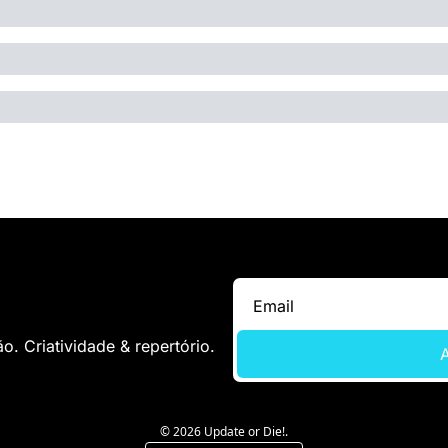
. Criatividade & repertório.
A
© 2026 Update or Die!.