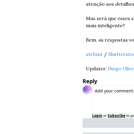
atenção aos detalhes
Mas será que esses s
mais inteligente?
Bem, as respostas v
stefant
 / 
Shutterst
Updater: 
Diego Olive
Reply
Login
or
Subscribe
to p