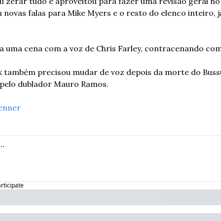
zerar tudo e aproveitou para fazer uma revisão geral no r
novas falas para Mike Myers e o resto do elenco inteiro, j
a uma cena com a voz de Chris Farley, contracenando co
ek também precisou mudar de voz depois da morte do Bussu
l pelo dublador Mauro Ramos.
enner
articipate