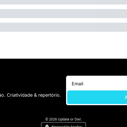
. Criatividade & repertório.
A
© 2026 Update or Die!.
Powered by beehiiv