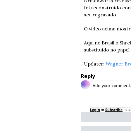
Dreamworks resolveu 
foi reconstruído com 
ser regravado.
O video acima mostr
Aqui no Brasil o Shr
substituído no pape
Updater: 
Wagner Br
Reply
Login
or
Subscribe
to p