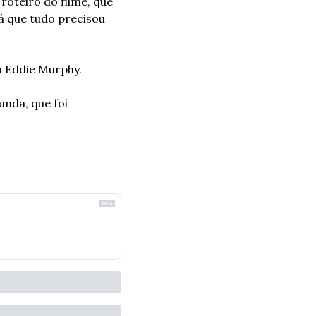
oteiro do filme, que 
á que tudo precisou 
m Eddie Murphy.
nda, que foi 