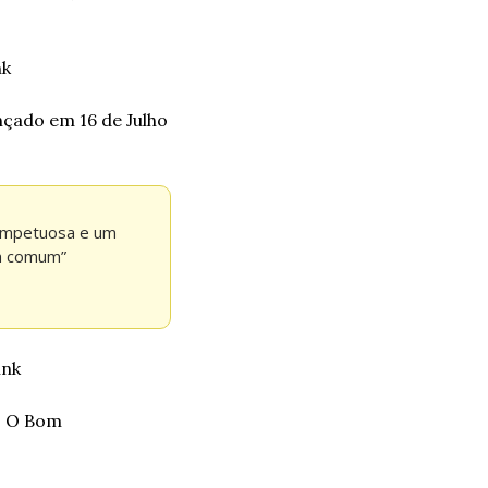
nk
çado em 16 de Julho 
impetuosa e um 
em comum”
ink
o O Bom 