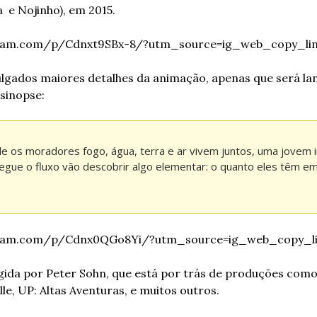
  e Nojinho), em 2015.
gram.com/p/Cdnxt9SBx-8/?utm_source=ig_web_copy_li
lgados maiores detalhes da animação, apenas que será lan
sinopse:
e os moradores fogo, água, terra e ar vivem juntos, uma jovem 
egue o fluxo vão descobrir algo elementar: o quanto eles têm 
gram.com/p/Cdnx0QGo8Yi/?utm_source=ig_web_copy_l
gida por Peter Sohn, que está por trás de produções com
le, UP: Altas Aventuras, e muitos outros.