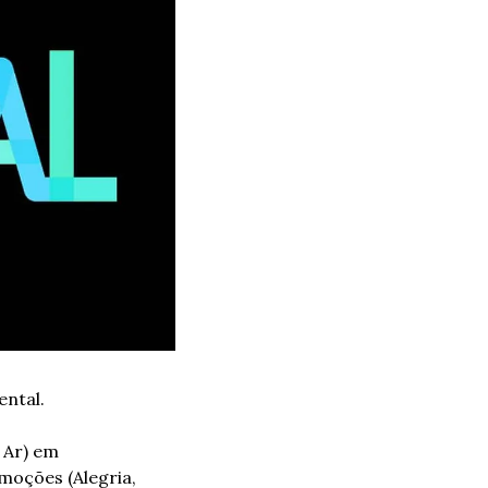
ntal. 
Ar) em 
oções (Alegria, 