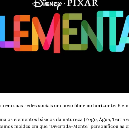
ou em suas redes sociais um novo filme no horizonte: Eleme
a os elementos básicos da natureza (Fogo, Água, Terra e 
smos moldes em que “Divertida-Mente” personificou as em