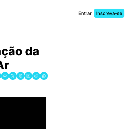
Entrar
Inscreva-se
̧ão da 
Ar