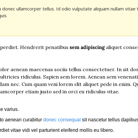
la donec ullamcorper tellus. Id odio vulputate aliquam nullam vitae 
uis
perdiet. Hendrerit penatibus 
sem adipiscing
 aliquet conse
or aenean maecenas sociis tellus consectetuer. In sit do
 ultricies ridiculus. Sapien sem lorem. Aenean sem venenatis 
nullam nec. Cum quam veni lorem elit aliquet pede in enim. 
mcorper etiam justo sed in orci eu ridiculus vitae.
ae varius.
sto aenean curabitur 
donec consequat
 sit nascetur tellus dapibus
et vitae vidi vel parturient eleifend mollis eu libero.