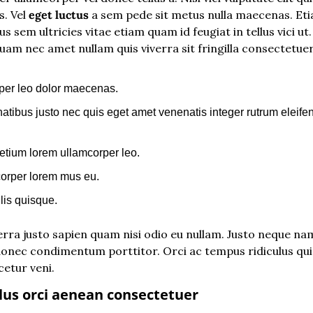
. Vel 
eget luctus
 a sem pede sit metus nulla maecenas. Eti
s sem ultricies vitae etiam quam id feugiat in tellus vici ut.
am nec amet nullam quis viverra sit fringilla consectetuer
mper leo dolor maecenas.
tibus justo nec quis eget amet venenatis integer rutrum eleif
tium lorem ullamcorper leo.
orper lorem mus eu.
lis quisque.
verra justo sapien quam nisi odio eu nullam. Justo neque n
onec condimentum porttitor. Orci ac tempus ridiculus qu
etur veni.
llus orci aenean consectetuer