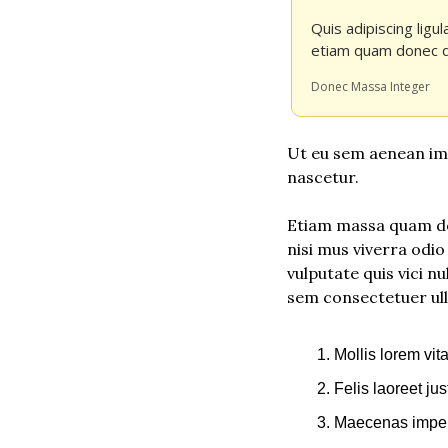
Quis adipiscing ligu
etiam quam donec q
Donec Massa Integer
Ut eu sem aenean im
nascetur.
Etiam massa quam dol
nisi mus viverra odio
vulputate quis vici 
sem consectetuer ulla
Mollis lorem vit
Felis laoreet ju
Maecenas imperdi