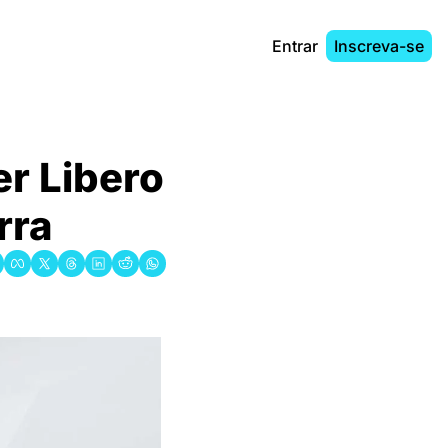
Entrar
Inscreva-se
r Libero 
rra