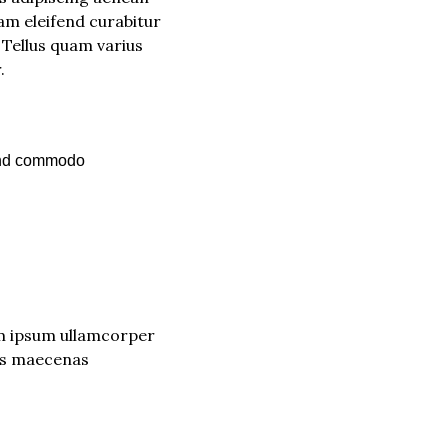
am eleifend curabitur 
 Tellus quam varius 
.
end commodo 
am ipsum ullamcorper 
is maecenas 