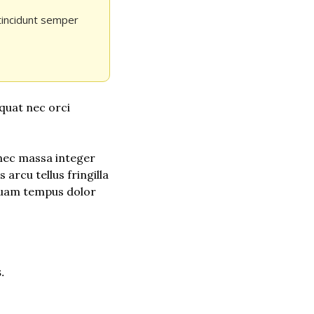
tincidunt semper 
quat nec orci 
nec massa integer 
arcu tellus fringilla 
Quam tempus dolor 
.