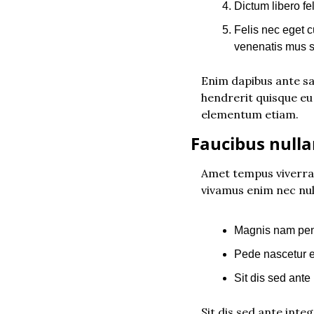
Dictum libero fel
Felis nec eget c
venenatis mus 
Enim dapibus ante sa
hendrerit quisque eu 
elementum etiam.
Faucibus nulla
Amet tempus viverra u
vivamus enim nec nu
Magnis nam pen
Pede nascetur 
Sit dis sed ante
Sit dis sed ante integ