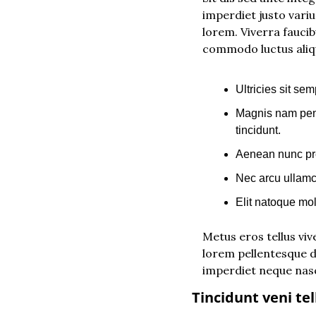
imperdiet justo varius
lorem. Viverra faucibu
commodo luctus aliqu
Ultricies sit se
Magnis nam pena
tincidunt.
Aenean nunc pre
Nec arcu ullamc
Elit natoque mol
Metus eros tellus vi
lorem pellentesque d
imperdiet neque nasc
Tincidunt veni te