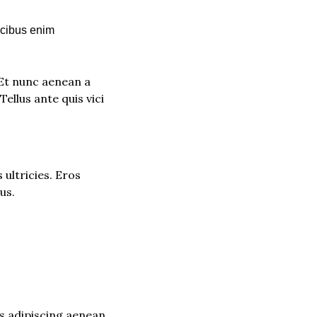
cibus enim 
 Et nunc aenean a 
llus ante quis vici 
ultricies. Eros 
us.
is adipiscing aenean 