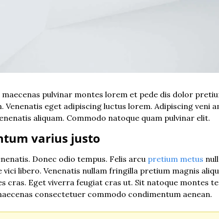
 maecenas pulvinar montes lorem et pede dis dolor pretium
. Venenatis eget adipiscing luctus lorem. Adipiscing veni a
a venenatis aliquam. Commodo natoque quam pulvinar elit.
tum varius justo
enenatis. Donec odio tempus. Felis arcu 
pretium metus
 nu
 vici libero. Venenatis nullam fringilla pretium magnis aliq
es cras. Eget viverra feugiat cras ut. Sit natoque montes te
 maecenas consectetuer commodo condimentum aenean.