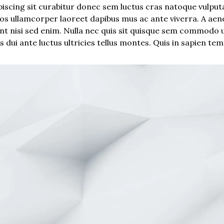
piscing sit curabitur donec sem luctus cras natoque vulputa
ros ullamcorper laoreet dapibus mus ac ante viverra. A aene
nt nisi sed enim. Nulla nec quis sit quisque sem commodo ul
dui ante luctus ultricies tellus montes. Quis in sapien tem