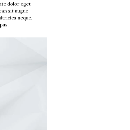
te dolor eget 
an sit augue 
tricies neque. 
pus.