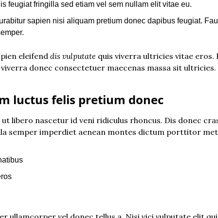
is feugiat fringilla sed etiam vel sem nullam elit vitae eu.
urabitur sapien nisi aliquam pretium donec dapibus feugiat. Fau
semper.
pien eleifend 
dis vulputate
 quis viverra ultricies vitae eros.
viverra donec consectetuer maecenas massa sit ultricies. Te
m luctus felis pretium donec
t libero nascetur id veni ridiculus rhoncus. Dis donec cras 
lla semper imperdiet aenean montes dictum porttitor met
atibus
eros
er ullamcorper vel donec tellus a. Nisi vici vulputate elit qu