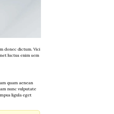
 donec dictum. Vici 
met luctus enim sem 
llam quam aenean 
uam nunc vulputate 
mpus ligula eget 