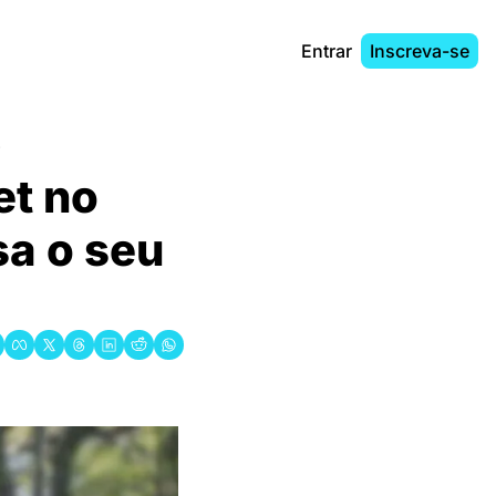
Entrar
Inscreva-se
s
t no 
a o seu 