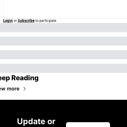
Login
or
Subscribe
to participate
eep Reading
ew more
Update or 