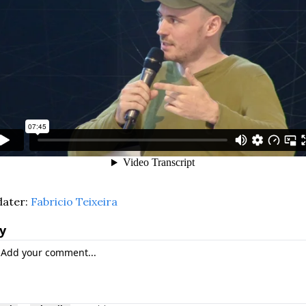
ater: 
Fabricio Teixeira
y