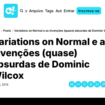
Início
Arquivo
Tags
Autores
Entrar
Inscreva-se
Posts
Variations on Normal e as invenções (quase) absurdas de Dominic 
ariations on Normal e a
nvenções (quase) 
bsurdas de Dominic 
ilcox
5, 2013