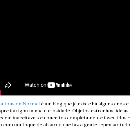
iations on Normal
 é um blog que já existe há alguns anos e 
pre intrigou minha curiosidade. Objetos estranhos, ideias 
ecem inaceitáveis e conceitos completamente invertidos –
o com um toque de absurdo que faz a gente repensar tudo 