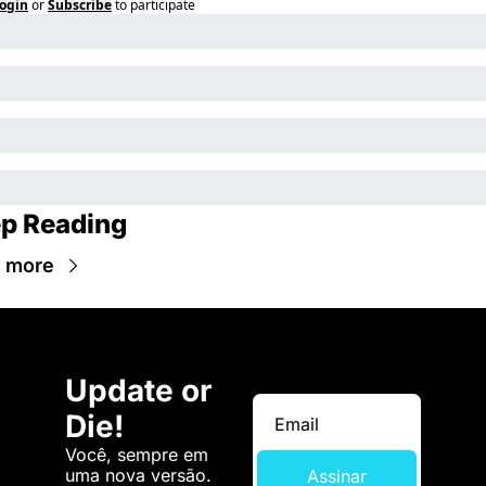
ogin
or
Subscribe
to participate
p Reading
 more
Update or 
Die!
Você, sempre em 
uma nova versão. 
Assinar