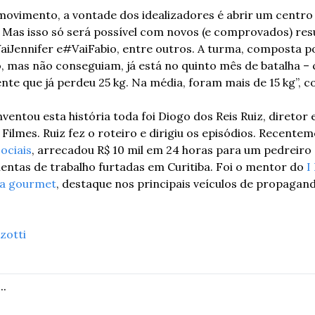
movimento, a vontade dos idealizadores é abrir um centr
 Mas isso só será possível com novos (e comprovados) resu
aiJennifer e#VaiFabio, entre outros. A turma, composta po
 mas não conseguiam, já está no quinto mês de batalha – 
nte que já perdeu 25 kg. Na média, foram mais de 15 kg”, c
ventou esta história toda foi Diogo dos Reis Ruiz, diretor e
Filmes. Ruiz fez o roteiro e dirigiu os episódios. Recente
ociais
, arrecadou R$ 10 mil em 24 horas para um pedreiro q
entas de trabalho furtadas em Curitiba. Foi o mentor do 
I
eja gourmet
, destaque nos principais veículos de propagand
zotti