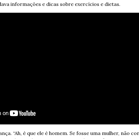
ava informações e dicas sobre exercícios e dietas.
nça. “Ah, é que ele é homem. Se fosse uma mulher, não conse