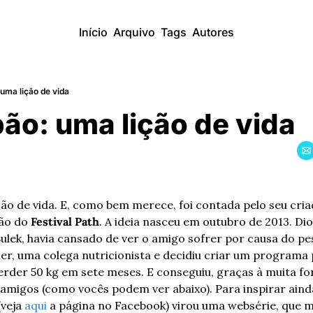
Início
Arquivo
Tags
Autores
 uma lição de vida
ão: uma lição de vida
ção de vida. E, como bem merece, foi contada pelo seu cria
ão do 
Festival Path
. A ideia nasceu em outubro de 2013. Dio
ulek, havia cansado de ver o amigo sofrer por causa do pes
er, uma colega nutricionista e decidiu criar um programa 
perder 50 kg em sete meses. E conseguiu, graças à muita fo
e amigos (como vocês podem ver abaixo). Para inspirar ainda
(veja 
aqui
 a página no Facebook) virou uma websérie, que m