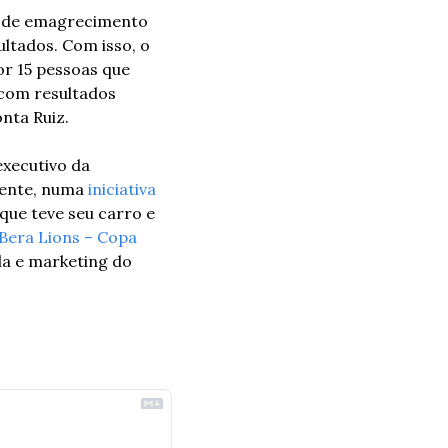
o de emagrecimento 
ltados. Com isso, o 
r 15 pessoas que 
com resultados 
onta Ruiz.
xecutivo da 
mente, numa 
iniciativa 
ue teve seu carro e 
 Bera Lions – Copa 
a e marketing do 