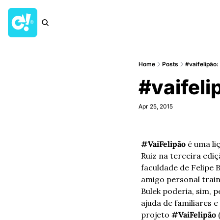
Home
Posts
#vaifelipão:
#vaifelip
Apr 25, 2015
#VaiFelipão
 é uma li
Ruiz na terceira ediç
faculdade de Felipe B
amigo personal train
Bulek poderia, sim, 
ajuda de familiares 
projeto 
#VaiFelipão
 