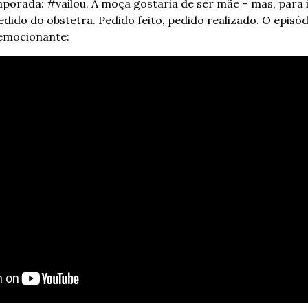
porada: #vailou. A moça gostaria de ser mãe – mas, para is
edido do obstetra. Pedido feito, pedido realizado. O episódi
 emocionante: