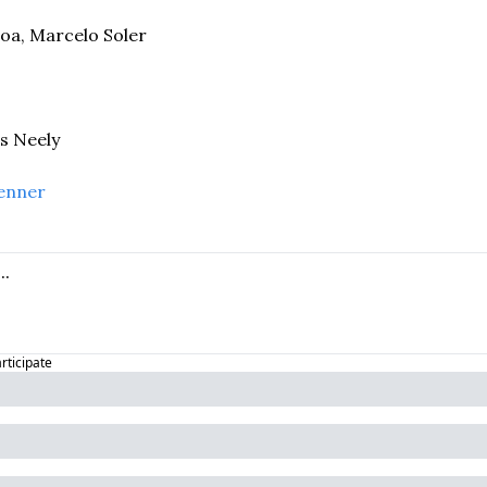
loa, Marcelo Soler
s Neely
enner
articipate