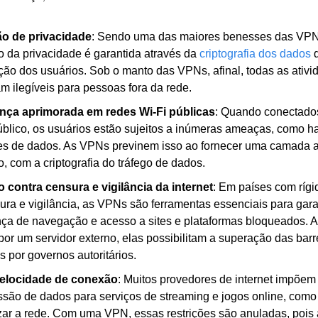
ão de privacidade
: Sendo uma das maiores benesses das VPNs
o da privacidade é garantida através da 
criptografia dos dados
 
ão dos usuários. Sob o manto das VPNs, afinal, todas as ativid
am ilegíveis para pessoas fora da rede. 
nça aprimorada em redes Wi-Fi públicas
: Quando conectados
úblico, os usuários estão sujeitos a inúmeras ameaças, como ha
es de dados. As VPNs previnem isso ao fornecer uma camada ad
o, com a criptografia do tráfego de dados.
 contra censura e vigilância da internet
: Em países com rígid
ura e vigilância, as VPNs são ferramentas essenciais para garan
ça de navegação e acesso a sites e plataformas bloqueados. Ao
por um servidor externo, elas possibilitam a superação das barre
s por governos autoritários.
velocidade de conexão
: Muitos provedores de internet impõem 
ssão de dados para serviços de streaming e jogos online, como 
izar a rede. Com uma VPN, essas restrições são anuladas, pois a 