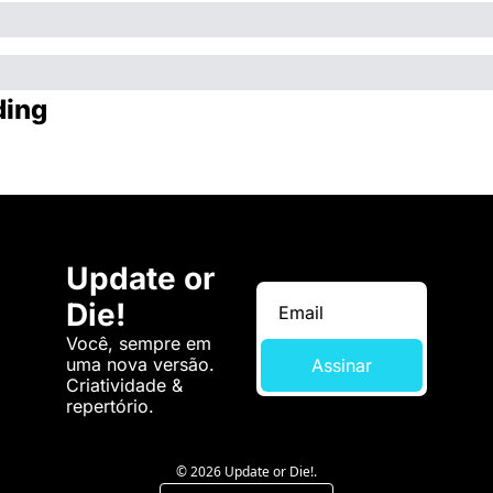
ding
Update or 
Die!
Você, sempre em 
uma nova versão. 
Assinar
Criatividade & 
repertório.
© 2026 Update or Die!.