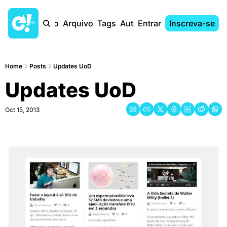
Início
Arquivo
Tags
Autores
Entrar
Inscreva-se
Home
Posts
Updates UoD
Updates UoD
Oct 15, 2013