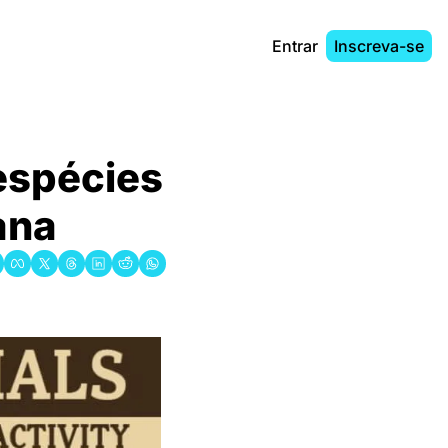
Entrar
Inscreva-se
spécies 
ana