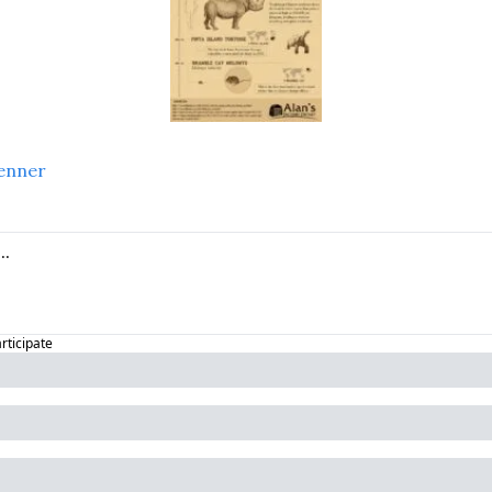
enner
articipate