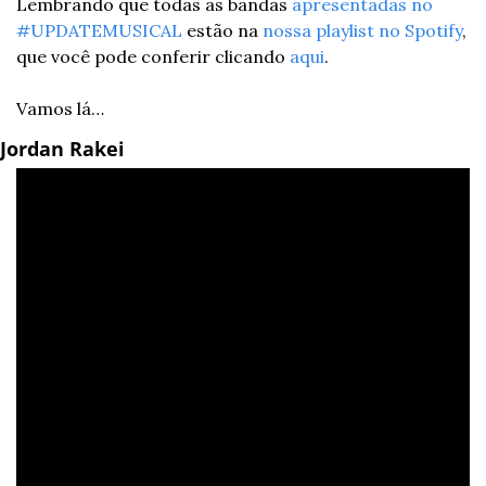
Lembrando que todas as bandas 
apresentadas no 
#UPDATEMUSICAL
 estão na 
nossa playlist no Spotify
, 
que você pode conferir clicando 
aqui
.
Vamos lá…
Jordan Rakei