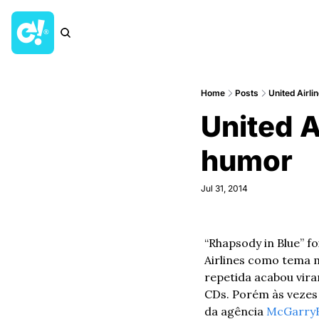
Home
Posts
United Airl
United A
humor
Jul 31, 2014
“Rhapsody in Blue” 
Airlines como tema m
repetida acabou viran
CDs. Porém às vezes 
da agência 
McGarry