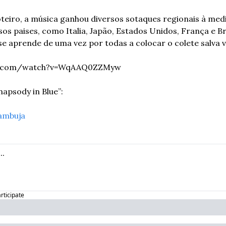
eiro, a música ganhou diversos sotaques regionais à medi
os paises, como Italia, Japão, Estados Unidos, França e Bra
a se aprende de uma vez por todas a colocar o colete salva v
be.com/watch?v=WqAAQ0ZZMyw
Rhapsody in Blue”:
ambuja
articipate