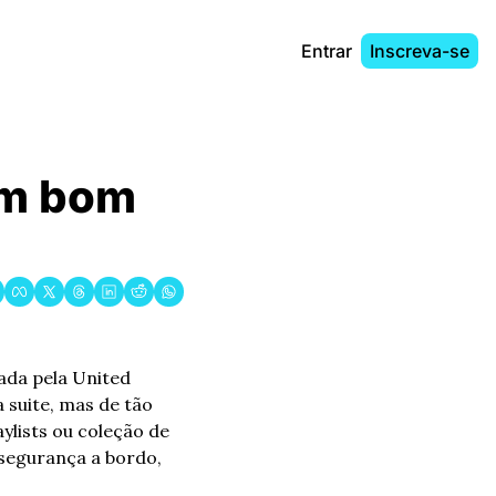
Entrar
Inscreva-se
om bom 
da pela United 
suite, mas de tão 
ylists ou coleção de 
segurança a bordo, 