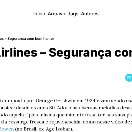
Início
Arquivo
Tags
Autores
ines – Segurança com bom humor
irlines – Segurança c
foi composta por George Gershwin em 1924 e vem sendo usa
usical desde os anos 80. Adoro as diversas melodias dessa 
do aquela típica música que não interessa ter nas suas pla
ela ressurge fresca e rejuvenescida, como nesse video de 
Bowen
 (no Brasil, ex-Age Isobar).