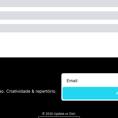
. Criatividade & repertório.
A
© 2026 Update or Die!.