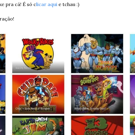
xe pra cá! É só c
licar aqui
 e tchau :)
ração!