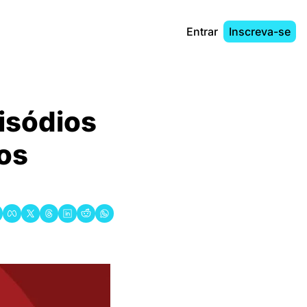
Entrar
Inscreva-se
sódios 
os 