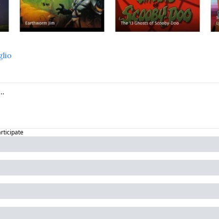
glio
articipate