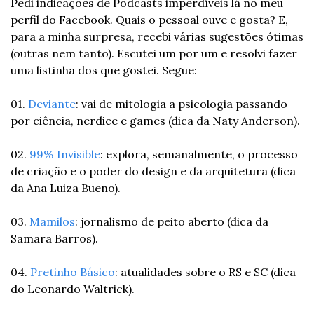
Pedi indicações de Podcasts imperdíveis lá no meu 
perfil do Facebook. Quais o pessoal ouve e gosta? E, 
para a minha surpresa, recebi várias sugestões ótimas 
(outras nem tanto). Escutei um por um e resolvi fazer 
uma listinha dos que gostei. Segue:
01. 
Deviante
: vai de mitologia a psicologia passando 
por ciência, nerdice e games (dica da Naty Anderson).
02. 
99% Invisible
: explora, semanalmente, o processo 
de criação e o poder do design e da arquitetura (dica 
da Ana Luiza Bueno).
03. 
Mamilos
: jornalismo de peito aberto (dica da 
Samara Barros).
04. 
Pretinho Básico
: atualidades sobre o RS e SC (dica 
do Leonardo Waltrick).