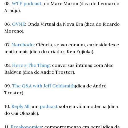
05. 
WTF podcast
: do Marc Maron (dica do Leonardo 
Araújo).
06. 
OVNE
: Onda Virtual da Nova Era (dica do Ricardo 
Moreno).
07. 
Naruhodo
: Ciência, senso comum, curiosidades e 
muito mais (dica do criador, Ken Fujioka).
08. 
Here s The Thing
: conversas íntimas com Alec 
Baldwin (dica de André Troster).
09. 
The Q&A with Jeff Goldsmith
(dica de André 
Troster).
10. 
Reply All
: um 
podcast
 sobre a vida moderna (dica 
do Gui Okazaki).
11. 
Freakonomics
: comportamento em geral (dica da 