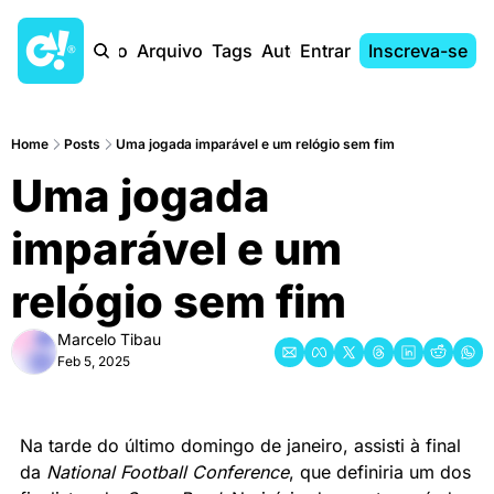
Início
Arquivo
Tags
Autores
Entrar
Inscreva-se
Home
Posts
Uma jogada imparável e um relógio sem fim
Uma jogada 
imparável e um 
relógio sem fim
Marcelo Tibau
Feb 5, 2025
Na tarde do último domingo de janeiro, assisti à final 
da 
National Football Conference
, que definiria um dos 