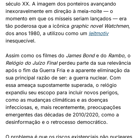
século XX. A imagem dos ponteiros avançando 
inexoravelmente em direção à meia-noite — o 
momento em que os mísseis seriam lançados — era 
tão poderosa que a icônica 
graphic novel
Watchmen
, 
dos anos 1980, a utilizou como um 
leitmotiv
inesquecível.
Assim como os filmes do 
James Bond
 e do 
Rambo
, o 
Relógio do Juízo Final
 perdeu parte da sua relevância 
após o fim da Guerra Fria e a aparente eliminação da 
sua principal razão de ser: a guerra nuclear. Com 
essa ameaça supostamente superada, o relógio 
expandiu seu escopo para incluir novos perigos, 
como as mudanças climáticas e as doenças 
infecciosas, e, mais recentemente, preocupações 
emergentes das décadas de 2010/2020, como a 
desinformação e o retrocesso democrático.
O problema é que os riscos existenciais não nucleares 