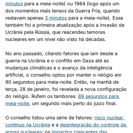
minutos
 para a meia-noite) ou 1984 (logo após um 
dos momentos mais tensos da Guerra Fria, quando 
restavam apenas 
3 minutos
 para a meia-noite). Essa 
também foi a primeira atualização após a invasão da 
Ucrânia pela Rússia, que reacendeu temores 
nucleares em um nível não visto há décadas.
No ano passado, citando fatores que iam desde a 
guerra na Ucrânia e o conflito em Gaza até as 
mudanças climáticas e o avanço da inteligência 
artificial, o conselho optou por manter o relógio em 
90 segundos para meia-noite. Então, na manhã de 
terça, 28 de janeiro, foi revelada a nova configuração 
do relógio. Rufem os tambores: 
89 segundos para 
meia-noite
, um segundo mais perto do juízo final.
O conselho listou uma série de fatores: 
risco nuclear 
contínuo na Ucrânia
 e a 
desintegração do controle de 
armas nucleares
; os 
impactos crescentes das 