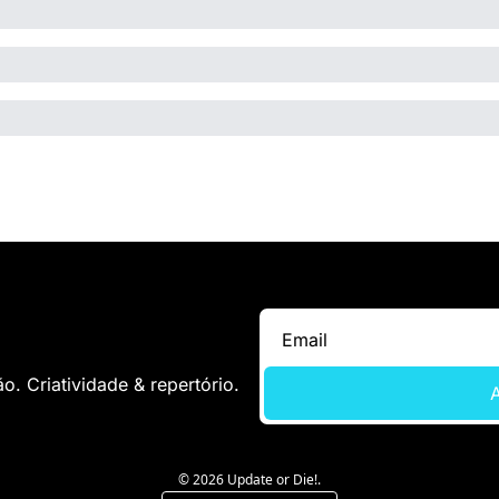
. Criatividade & repertório.
A
© 2026 Update or Die!.