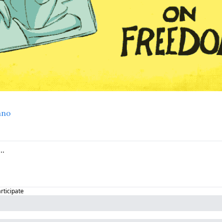
ano
articipate