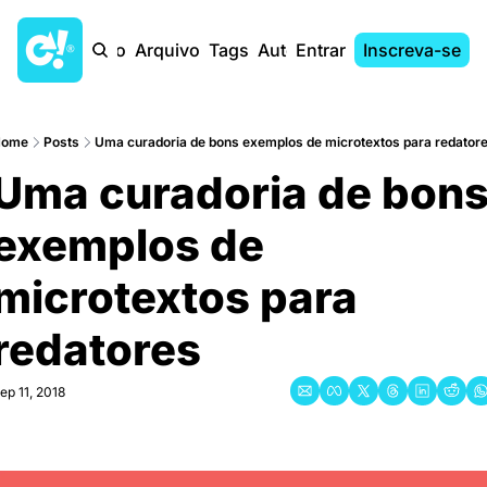
Início
Arquivo
Tags
Autores
Entrar
Inscreva-se
Home
Posts
Uma curadoria de bons exemplos de microtextos para redator
Uma curadoria de bons
exemplos de 
microtextos para 
redatores
ep 11, 2018