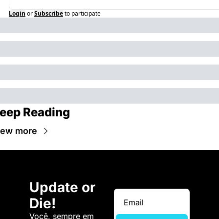
Login
or
Subscribe
to participate
eep Reading
iew more
Update or 
Die!
Você, sempre em 