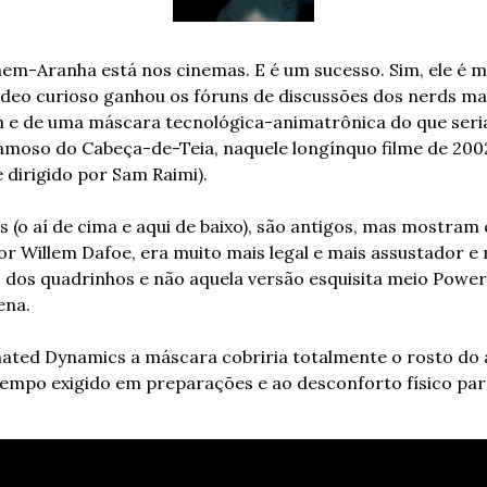
m-Aranha está nos cinemas. E é um sucesso. Sim, ele é m
deo curioso ganhou os fóruns de discussões dos nerds mai
 e de uma máscara tecnológica-animatrônica do que seria
amoso do Cabeça-de-Teia, naquele longínquo filme de 2002 
dirigido por Sam Raimi). 
 (o aí de cima e aqui de baixo), são antigos, mas mostram 
por Willem Dafoe, era muito mais legal e mais assustador e
 dos quadrinhos e não aquela versão esquisita meio Power
ena.
ated Dynamics a máscara cobriria totalmente o rosto do a
tempo exigido em preparações e ao desconforto físico para