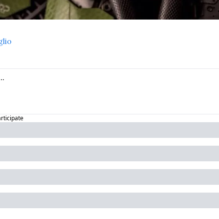
glio
articipate