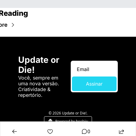
Reading
ore
Update or 
Die!
Você, sempre em 
uma nova versão. 
Assinar
Criatividade & 
repertório.
© 2026 Update or Die!.
Powered by beehiiv
0