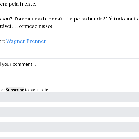
em pela frente.
ionou? Tomou uma bronca? Um pé na bunda? Tá tudo muito
tável? Hormese nisso!
r: 
Wagner Brenner
n
or
Subscribe
to participate