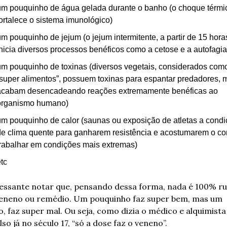
um pouquinho de água gelada durante o banho (o choque térmic
fortalece o sistema imunológico)
m pouquinho de jejum (o jejum intermitente, a partir de 15 horas
inicia diversos processos benéficos como a cetose e a autofagia
um pouquinho de toxinas (diversos vegetais, considerados como
“super alimentos”, possuem toxinas para espantar predadores, m
acabam desencadeando reações extremamente benéficas ao 
organismo humano)
um pouquinho de calor (saunas ou exposição de atletas a condi
de clima quente para ganharem resistência e acostumarem o cor
trabalhar em condições mais extremas)
tc
ressante notar que, pensando dessa forma, nada é 100% ru
eneno ou remédio. Um pouquinho faz super bem, mas um 
 faz super mal. Ou seja, como dizia o médico e alquimista 
so já no século 17, “só a dose faz o veneno”.