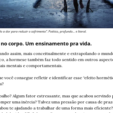
 a dor para reduzir o sofrimento”. Poético, profundo… e literal.
 no corpo. Um ensinamento pra vida.
ando assim, mais conceitualmente e extrapolando o mundo
ico, a hormese também faz todo sentido em outros aspecto
mais mentais e comportamentais.
e você consegue refletir e identificar esse “efeito horméti
a?
balho? Algum fator estressante, mas que acabou servindo 
omper uma inércia? Talvez uma pressão por causa de prazo
abou te ajudando a trabalhar de uma forma mais eficiente?