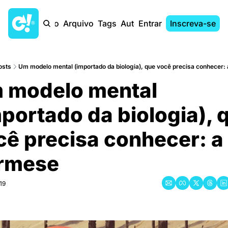
Início
Arquivo
Tags
Autores
Entrar
Inscreva-se
osts
Um modelo mental (importado da biologia), que você precisa conhecer:
 modelo mental 
portado da biologia), q
ê precisa conhecer: a 
rmese
19