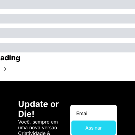
ading
Update or 
Die!
Você, sempre em 
uma nova versão. 
Assinar
Criatividade & 