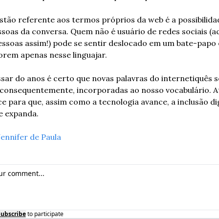
tão referente aos termos próprios da web é a possibilidad
ssoas da conversa. Quem não é usuário de redes sociais (acr
essoas assim!) pode se sentir deslocado em um bate-papo 
orem apenas nesse linguajar.
ar do anos é certo que novas palavras do internetiquês s
 consequentemente, incorporadas ao nosso vocabulário. Até
e para que, assim como a tecnologia avance, a inclusão digi
 expanda.
Jennifer de Paula
Subscribe
to participate