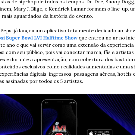
istas de hip-hop de todos os tempos. Dr. Dre, Snoop Dogg,
nem, Mary J. Blige, e Kendrick Lamar formam o line-up, u
 mais aguardados da história do evento.
 Pepsi
si Super Bowl LVI Halftime Show
 que entrou no ar no iníci
te ano e que vai servir como uma extensão da experiencia 
si com seu público, pois vai conectar marca, fãs e artistas 
es e durante a apresentação, com cobertura dos bastidore
onteúdos exclusivos como realidades aumentadas e uma sé
experiências digitais, ingressos, passagens aéreas, hotéis e
as assinadas por todos os 5 artistas.