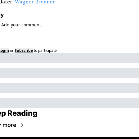
ater: 
Wagner Brenner
ly
Login
or
Subscribe
to participate
p Reading
w more