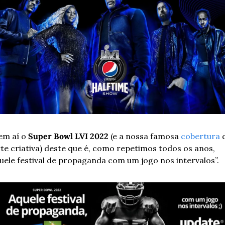
em aí o 
Super Bowl LVI 2022
 (e a nossa famosa 
cobertura
 
te criativa) deste que é, como repetimos todos os anos, 
uele festival de propaganda com um jogo nos intervalos”. 