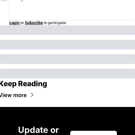
Login
or
Subscribe
to participate
Keep Reading
View more
Update or 