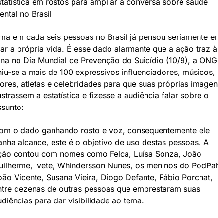
statística em rostos para ampliar a conversa sobre saúde 
ental no Brasil
ma em cada seis pessoas no Brasil já pensou seriamente em
irar a própria vida. É esse dado alarmante que a ação traz à 
ona no Dia Mundial de Prevenção do Suicídio (10/9), a ONG 
niu-se a mais de 100 expressivos influenciadores, músicos, 
tores, atletas e celebridades para que suas próprias imagens
ustrassem a estatística e fizesse a audiência falar sobre o 
ssunto:
om o dado ganhando rosto e voz, consequentemente ele 
anha alcance, este é o objetivo de uso destas pessoas. A 
ção contou com nomes como Felca, Luísa Sonza, João 
uilherme, Ivete, Whindersson Nunes, os meninos do PodPah
oão Vicente, Susana Vieira, Diogo Defante, Fábio Porchat, 
ntre dezenas de outras pessoas que emprestaram suas 
udiências para dar visibilidade ao tema.