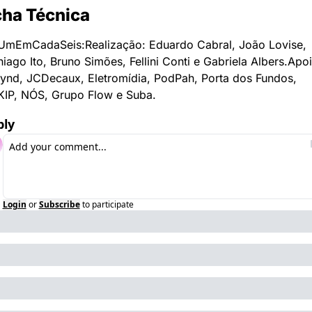
cha Técnica
UmEmCadaSeis:
Realização: Eduardo Cabral, João Lovise, 
hiago Ito, Bruno Simões, Fellini Conti e Gabriela Albers.
Apoi
ynd, JCDecaux, Eletromídia, PodPah, Porta dos Fundos, 
KIP, NÓS, Grupo Flow e Suba.
ply
Login
or
Subscribe
to participate