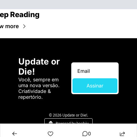
ep Reading
w more
Update or 
Die!
Você, sempre em 
uma nova versão. 
Assinar
Criatividade & 
repertório.
© 2026 Update or Die!.
Powered by beehiiv
0