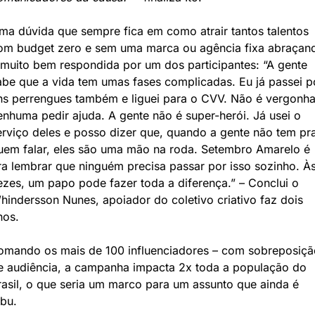
ma dúvida que sempre fica em como atrair tantos talentos 
om budget zero e sem uma marca ou agência fixa abraçand
 muito bem respondida por um dos participantes: “A gente 
abe que a vida tem umas fases complicadas. Eu já passei po
ns perrengues também e liguei para o CVV. Não é vergonha
enhuma pedir ajuda. A gente não é super-herói. Já usei o 
erviço deles e posso dizer que, quando a gente não tem pra
uem falar, eles são uma mão na roda. Setembro Amarelo é 
ra lembrar que ninguém precisa passar por isso sozinho. Às
ezes, um papo pode fazer toda a diferença.” – Conclui o 
hindersson Nunes, apoiador do coletivo criativo faz dois 
nos.
omando os mais de 100 influenciadores – com sobreposição
e audiência, a campanha impacta 2x toda a população do 
rasil, o que seria um marco para um assunto que ainda é 
abu.