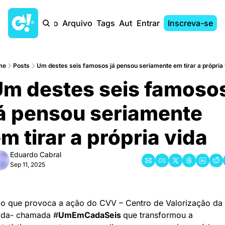
Início
Arquivo
Tags
Autores
Entrar
Inscreva-se
me
Posts
Um destes seis famosos já pensou seriamente em tirar a própria 
m destes seis famosos
á pensou seriamente 
m tirar a própria vida
Eduardo Cabral
Sep 11, 2025
 o que provoca a ação do CVV – Centro de Valorização da 
ida- chamada #
UmEmCadaSeis 
que transformou a 