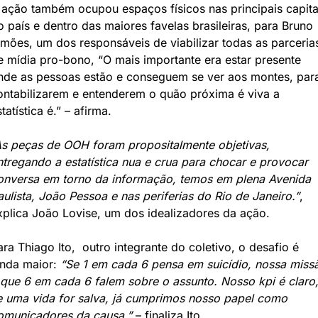
 ação também ocupou espaços físicos nas principais capitai
o país e dentro das maiores favelas brasileiras, para Bruno 
imões, um dos responsáveis de viabilizar todas as parcerias
e mídia pro-bono, “O mais importante era estar presente 
nde as pessoas estão e conseguem se ver aos montes, para
ontabilizarem e entenderem o quão próxima é viva a 
tatística é.” – afirma.
As peças de OOH foram propositalmente objetivas, 
ntregando a estatística nua e crua para chocar e provocar 
onversa em torno da informação, temos em plena Avenida 
aulista, João Pessoa e nas periferias do Rio de Janeiro.”
, 
xplica João Lovise, um dos idealizadores da ação. 
ra Thiago Ito,  outro integrante do coletivo, o desafio é 
inda maior: 
“Se 1 em cada 6 pensa em suicídio, nossa missã
 que 6 em cada 6 falem sobre o assunto. Nosso kpi é claro,
e uma vida for salva, já cumprimos nosso papel como 
omunicadores da causa.”
 – finaliza Ito.