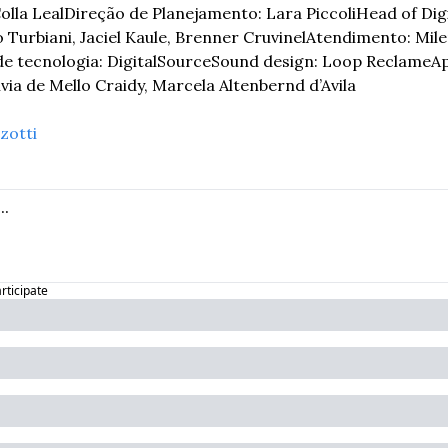
olla Leal
Direção de Planejamento: Lara Piccoli
Head of Digi
 Turbiani, Jaciel Kaule, Brenner Cruvinel
Atendimento: Milen
e tecnologia: DigitalSource
Sound design: Loop Reclame
Ap
via de Mello Craidy, Marcela Altenbernd d’Avila
zotti
articipate