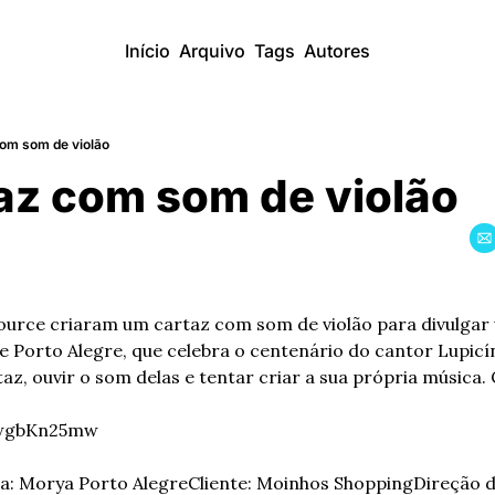
Início
Arquivo
Tags
Autores
om som de violão
z com som de violão
Source criaram um cartaz com som de violão para divulgar
 Porto Alegre, que celebra o centenário do cantor Lupicín
z, ouvir o som delas e tentar criar a sua própria música. 
QwgbKn25mw
a: Morya Porto Alegre
Cliente: Moinhos Shopping
Direção d