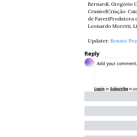
Bernardi, Gregório C
Crunivel
Criação: Caio
de Faveri
Produtora d
Leonardo Moretti, Li
Updater: 
Renato Pez
Reply
Login
or
Subscribe
to p