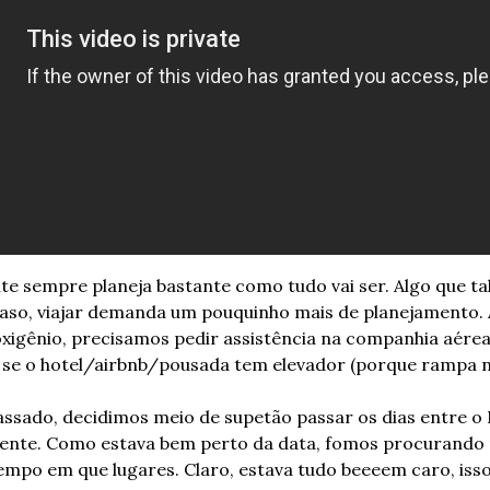
ente sempre planeja bastante como tudo vai ser. Algo que t
aso, viajar demanda um pouquinho mais de planejamento. Af
igênio, precisamos pedir assistência na companhia aérea, 
se o hotel/airbnb/pousada tem elevador (porque rampa nã
ssado, decidimos meio de supetão passar os dias entre o 
rente. Como estava bem perto da data, fomos procurando p
po em que lugares. Claro, estava tudo beeeem caro, isso