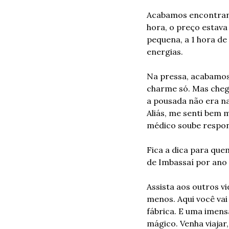
Acabamos encontrand
hora, o preço estava
pequena, a 1 hora de 
energias. 
Na pressa, acabamos
charme só. Mas chega
a pousada não era nad
Aliás, me senti bem 
médico soube respon
Fica a dica para que
de Imbassaí por ano 
Assista aos outros vi
menos. Aqui você va
fábrica. E uma imens
mágico. Venha viajar,