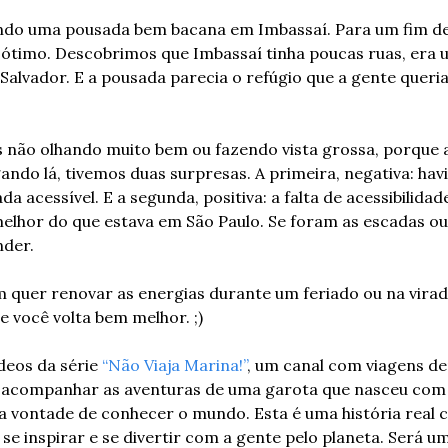
o uma pousada bem bacana em Imbassaí. Para um fim de
 ótimo. Descobrimos que Imbassaí tinha poucas ruas, era 
Salvador. E a pousada parecia o refúgio que a gente queria
 não olhando muito bem ou fazendo vista grossa, porque 
ndo lá, tivemos duas surpresas. A primeira, negativa: havi
a acessível. E a segunda, positiva: a falta de acessibilidad
melhor do que estava em São Paulo. Se foram as escadas ou 
der. 
m quer renovar as energias durante um feriado ou na vira
e você volta bem melhor. ;)
deos da série 
“Não Viaja Marina!”
, um canal com viagens de
i acompanhar as aventuras de uma garota que nasceu com 
a vontade de conhecer o mundo. Esta é uma história real c
 se inspirar e se divertir com a gente pelo planeta. Será um