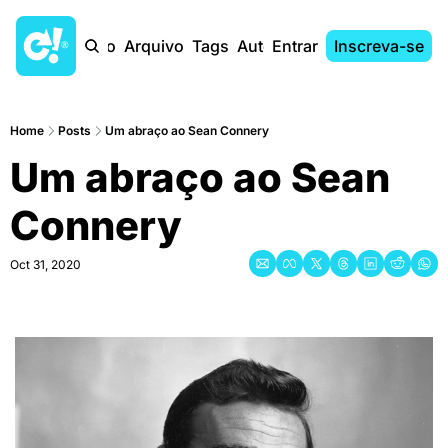
Início
Arquivo
Tags
Autores
Entrar
Inscreva-se
Home
Posts
Um abraço ao Sean Connery
Um abraço ao Sean 
Connery
Oct 31, 2020