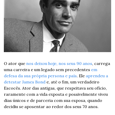
O ator que 
nos deixou hoje, nos seus 90 anos
, carrega 
uma carreira e um legado sem precedentes 
em 
defesa da sua própria persona e país
. Ele 
aprendeu a 
detestar James Bond
 e, até o fim, um verdadeiro 
Escocês. Ator das antigas, que respeitava seu ofício, 
raramente com a vida exposta e possivelmente viveu 
dias únicos e de parceria com sua esposa, quando 
decidiu se aposentar ao redor dos seus 70 anos.