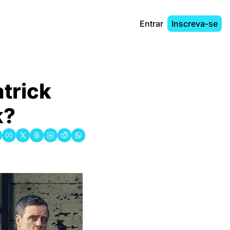
Entrar
Inscreva-se
trick 
k?