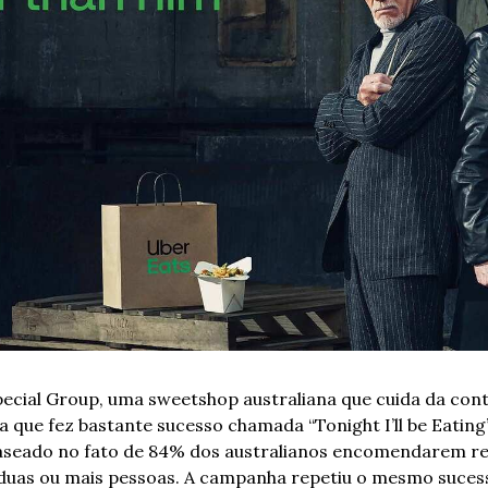
ecial Group, uma sweetshop australiana que cuida da cont
a que fez bastante sucesso chamada “Tonight I’ll be Eating”
baseado no fato de 84% dos australianos encomendarem re
duas ou mais pessoas. A campanha repetiu o mesmo sucess