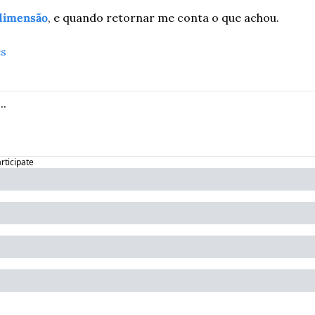
 dimensão
, e quando retornar me conta o que achou.
es
articipate