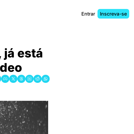
Entrar
Inscreva-se
́ está 
ideo