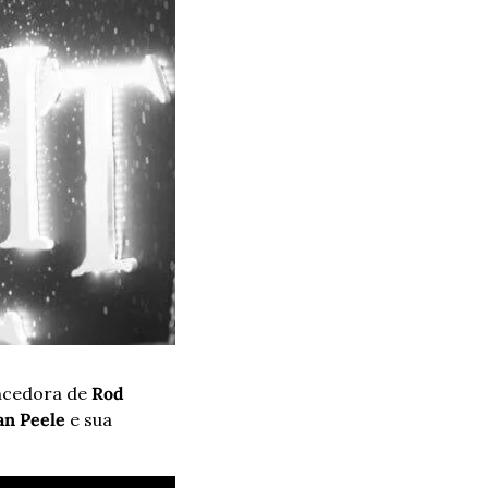
ncedora de 
Rod 
an Peele
 e sua 