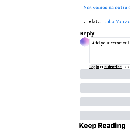
Nos vemos na outra
Updater: 
Julio Mora
Reply
Login
or
Subscribe
to p
Keep Reading