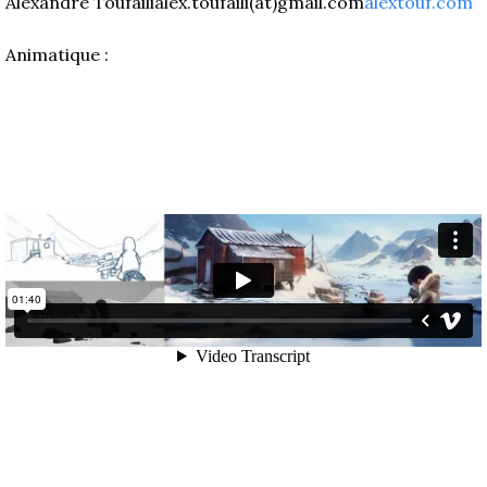
Alexandre Toufaili
alex.toufaili(at)gmail.com
alextouf.com
Animatique :