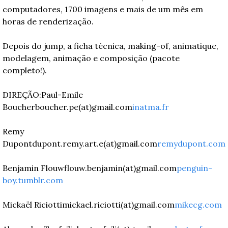
computadores, 1700 imagens e mais de um mês em 
horas de renderização.
Depois do jump, a ficha técnica, making-of, animatique, 
modelagem, animação e composição (pacote 
completo!).
DIREÇÃO:
Paul-Emile 
Boucher
boucher.pe(at)gmail.com
inatma.fr
Remy 
Dupont
dupont.remy.art.e(at)gmail.com
remydupont.com
Benjamin Flouw
flouw.benjamin(at)gmail.com
penguin-
boy.tumblr.com
Mickaël Riciotti
mickael.riciotti(at)gmail.com
mikecg.com