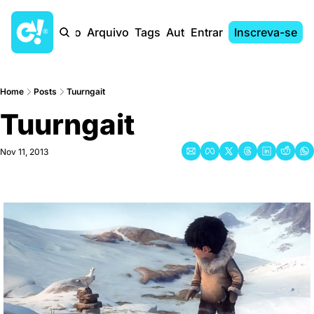
Início
Arquivo
Tags
Autores
Entrar
Inscreva-se
Home
Posts
Tuurngait
Tuurngait
Nov 11, 2013