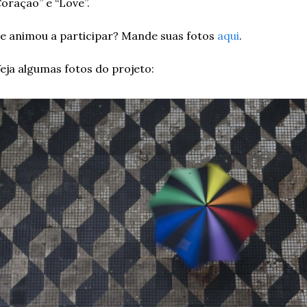
oração” e “Love”. 
e animou a participar? Mande suas fotos 
aqui
. 
eja algumas fotos do projeto: 