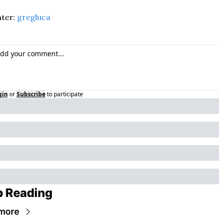
ter: 
gregluca
gin
or
Subscribe
to participate
 Reading
more