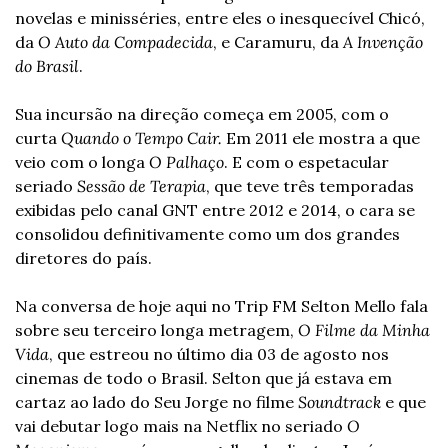
novelas e minisséries, entre eles o inesquecível Chicó, 
da 
O Auto da Compadecida
, e Caramuru, da 
A Invenção 
do Brasil
.
Sua incursão na direção começa em 2005, com o 
curta 
Quando o Tempo Cair.
 Em 2011 ele mostra a que 
veio com o longa 
O Palhaç
o
. E com o espetacular 
seriado 
Sessão de Terapia
, que teve três temporadas 
exibidas pelo canal GNT entre 2012 e 2014, o cara se 
consolidou definitivamente como um dos grandes 
diretores do país.
Na conversa de hoje aqui no Trip FM Selton Mello fala 
sobre seu terceiro longa metragem, 
O Filme da Minha 
Vida
, que estreou no último dia 03 de agosto nos 
cinemas de todo o Brasil. Selton que já estava em 
cartaz ao lado do Seu Jorge no filme 
Soundtrack
 e que 
vai debutar logo mais na Netflix no seriado 
O 