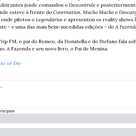
ndeirantes (onde comandou o 
Descontrole
 e posteriorment
nde esteve à frente do 
Covernation
, 
Mucho Macho
 e 
Descar
onde pilotou o 
Legendários
 e apresentou os reality shows 
te – e uma das mais bem-sucedidas edições – do 
A Fazend
ip FM, o pai do Romeo, da Donatella e do Stefano fala sob
mo, A Fazenda e seu novo livro, o Pai de Menina. 
te or Die
articipate