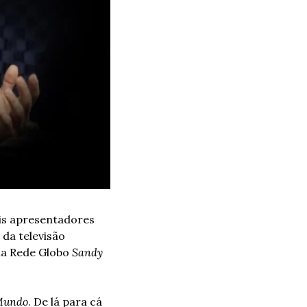
is apresentadores 
da televisão 
da Rede Globo 
Sandy 
 Mundo
. De lá para cá 