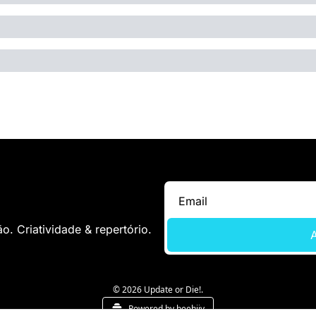
. Criatividade & repertório.
A
© 2026 Update or Die!.
Powered by beehiiv