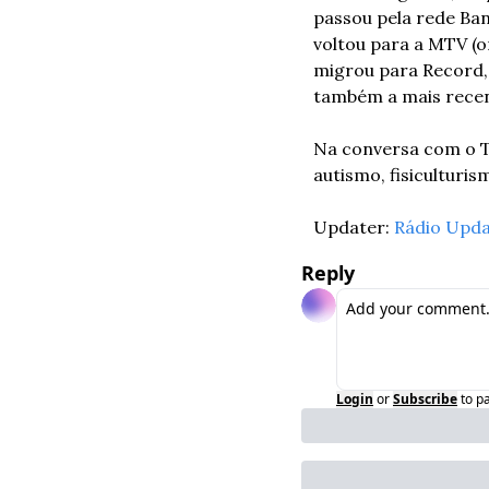
passou pela rede Ba
voltou para a MTV (o
migrou para Record, 
também a mais recen
Na conversa com o Tr
autismo, fisiculturis
Updater: 
Rádio Upda
Reply
Login
or
Subscribe
to p