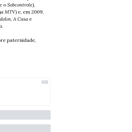
e o 
Sobcontrole
), 
ga MTV
) e, em 2009, 
Ídolos
, 
A Casa
 e 
a
. 
re paternidade, 