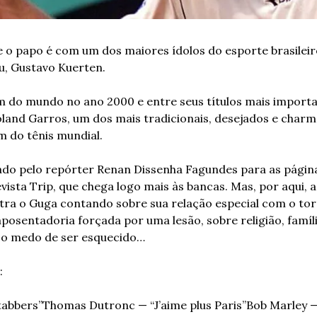
o papo é com um dos maiores ídolos do esporte brasileiro
iu, Gustavo Kuerten.
 do mundo no ano 2000 e entre seus títulos mais importan
and Garros, um dos mais tradicionais, desejados e charm
 do tênis mundial.
ado pelo repórter Renan Dissenha Fagundes para as págin
ista Trip, que chega logo mais às bancas. Mas, por aqui, a
ra o Guga contando sobre sua relação especial com o torn
posentadoria forçada por uma lesão, sobre religião, famíli
re o medo de ser esquecido…
:
tabbers”
Thomas Dutronc — “J’aime plus Paris”
Bob Marley —