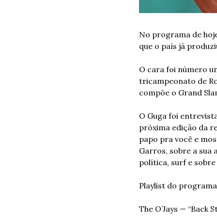
No programa de hoje 
que o país já produz
O cara foi número um
tricampeonato de Rol
compõe o Grand Slam
O Guga foi entrevist
próxima edição da rev
papo pra você e most
Garros, sobre a sua a
política, surf e sob
Playlist do programa
The O’Jays — “Back S