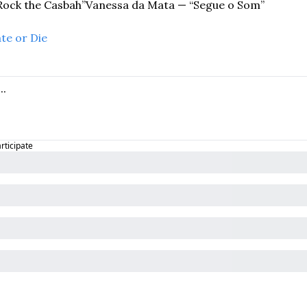
Rock the Casbah”
Vanessa da Mata — “Segue o Som”
te or Die
articipate