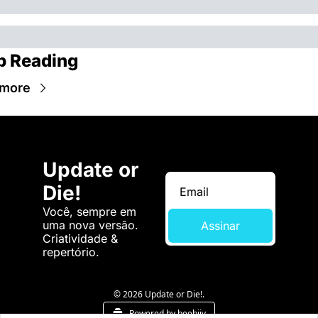
p Reading
 more
Update or 
Die!
Você, sempre em 
uma nova versão. 
Assinar
Criatividade & 
repertório.
© 2026 Update or Die!.
Powered by beehiiv