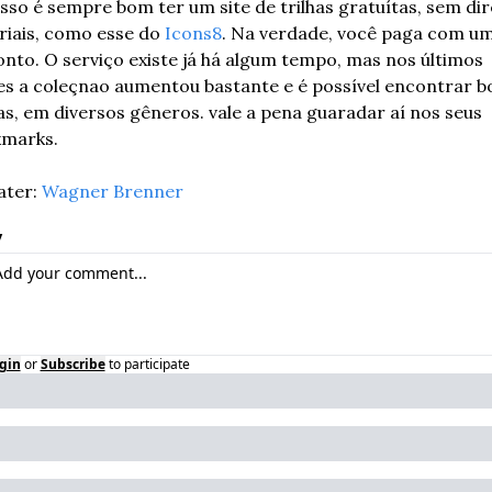
isso é sempre bom ter um site de trilhas gratuítas, sem dire
riais, como esse do 
Icons8
. Na verdade, você paga com um 
onto. O serviço existe já há algum tempo, mas nos últimos 
s a coleçnao aumentou bastante e é possível encontrar bo
has, em diversos gêneros. vale a pena guaradar aí nos seus 
marks. 
ter: 
Wagner Brenner
y
gin
or
Subscribe
to participate