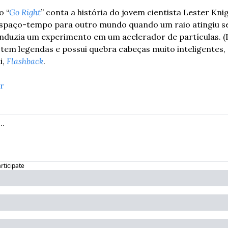
o “
Go Right
” conta a história do jovem cientista Lester Knig
espaço-tempo para outro mundo quando um raio atingiu seu
uzia um experimento em um acelerador de partículas. (L
o tem legendas e possui quebra cabeças muito inteligentes,
, 
Flashback
.
er
articipate