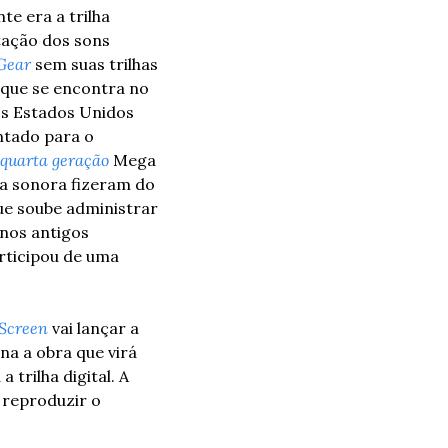
e era a trilha 
ação dos sons 
Gear
 sem suas trilhas 
 que se encontra no 
os Estados Unidos 
tado para o 
 quarta geração
 Mega 
ha sonora fizeram do 
e soube administrar 
nos antigos 
rticipou de uma 
 Screen 
vai lançar a 
na a obra que virá 
rilha digital. A 
reproduzir o 