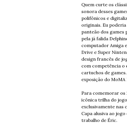
Quem curte os clássi
sonora desses games.
polifônicos e digital
originais. Eu poderia
panteão dos games pe
pela já falida Delph
computador Amiga em
Drive e Super Nintend
design francês de jo
com competência o es
cartuchos de games. 
exposição do MoMA 
Para comemorar os 2
icônica trilha do jog
exclusivamente nas co
Capa alusiva ao jogo
trabalho de Éric.