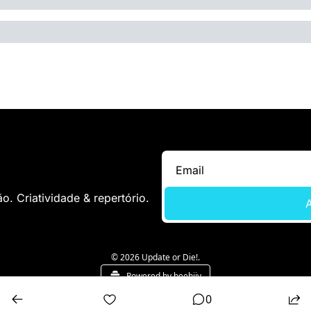
. Criatividade & repertório.
A
© 2026 Update or Die!.
Powered by beehiiv
0