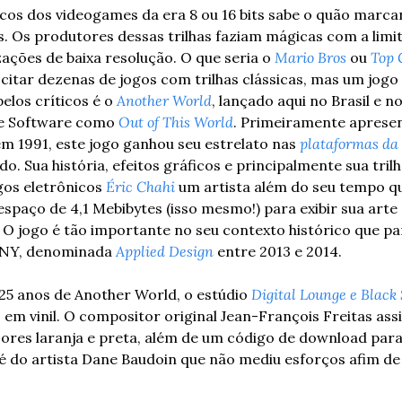
cos dos videogames da era 8 ou 16 bits sabe o quão marcant
 Os produtores dessas trilhas faziam mágicas com a limit
izações de baixa resolução. O que seria o 
Mario Bros
 ou 
Top 
 citar dezenas de jogos com trilhas clássicas, mas um jogo
los críticos é o 
Another World
, lançado aqui no Brasil e n
ine Software como 
Out of This World
. Primeiramente apresen
 1991, este jogo ganhou seu estrelato nas 
plataformas da
o. Sua história, efeitos gráficos e principalmente sua tril
gos eletrônicos 
Éric Chahi
 um artista além do seu tempo qu
paço de 4,1 Mebibytes (isso mesmo!) para exibir sua arte 
O jogo é tão importante no seu contexto histórico que pa
NY, denominada 
Applied Design
 entre 2013 e 2014.
5 anos de Another World, o estúdio 
Digital Lounge e Black
o em vinil. O compositor original Jean-François Freitas assi
res laranja e preta, além de um código de download para a t
 é do artista Dane Baudoin que não mediu esforços afim de 