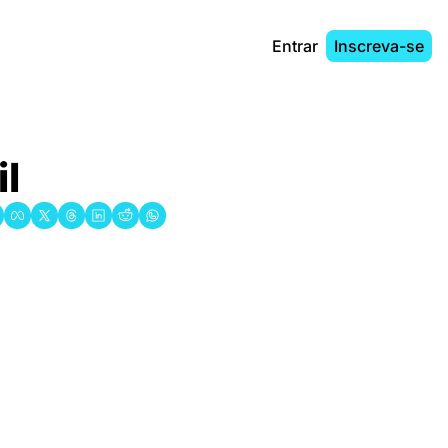
Entrar
Inscreva-se
il