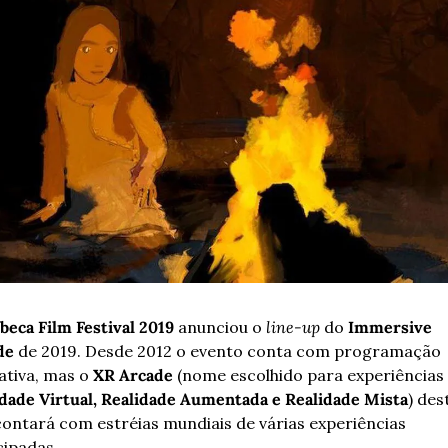
beca Film Festival 2019
 anunciou o 
line-up
 do 
Immersive 
de
 de 2019. Desde 2012 o evento conta com programação 
ativa, mas o 
XR Arcade
dade Virtual, Realidade Aumentada e Realidade Mista
) dest
ontará com estréias mundiais de várias experiências 
cipadas.