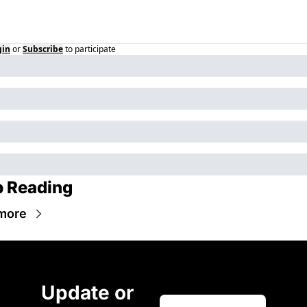
gin
or
Subscribe
to participate
 Reading
more
Update or 