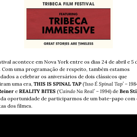
. Com uma programação de respeito, também estamos 
dados a celebrar os aniversários de dois clássicos que 
iram uma era, 
THIS IS SPINAL TAP
 (
‘Isso É Spinal Tap’ – 198
Reiner
 e 
REALITY BITES 
(
‘Caindo Na Real’ – 1994
) de 
Ben Sti
 da oportunidade de participarmos de um bate-papo com o
tas dos filmes. 