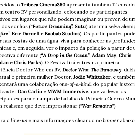
cidos, o 
Tribeca Cinema360
 apresenta também 12 curador
 teatro RV personalizado, colocando os participantes 
sivos em lugares que não podem imaginar ou prever, de um
 dos sonhos (
“Future Dreaming”,
 Sutu
) até uma selva aliení
ire”, 
Eric Darnell 
e 
Baobab Studios
). Os participantes pode
r nas costas de uma água-viva para conhecer as profundez
icas e, em seguida, ver o impacto da poluição a partir de 
ectiva diferente (
“A Drop in the Ocean”
, 
Adam May
, 
Chris 
kin
 e 
Chris Parks
). O Festival irá estrear a primeira 
riência Doctor Who em RV, 
Doctor Who: The Runaway
, dubl
atual e primeira mulher Doctor, 
Jodie Whittaker
, e também
sentará uma colaboração 
one-of-a-kind,
 do popular histori
dcaster 
Dan Carlin
 e 
MWM Immersive,
 que vai levar os 
cipantes para o campo de batalha da Primeira Guerra Mund
 realismo que deve impressionar (“
War Remains”
).
ra o 
line-up 
e mais informações clicando no 
banner 
abaixo