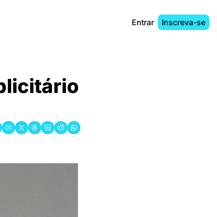
Entrar
Inscreva-se
icitário 