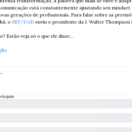
tensa transformação, a palavra que mais se ouve é adapta
omunicação está constantemente ajustando seu mindset 
as gerações de profissionais. Para falar sobre as previsõe
hã, o 
SBT/UoD
 ouviu o presidente da J. Walter Thompson B
? Estão veja só o que ele disse…
glio
articipate