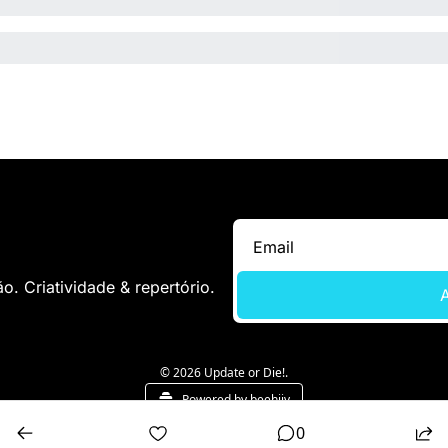
. Criatividade & repertório.
A
© 2026 Update or Die!.
Powered by beehiiv
0