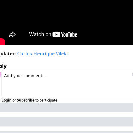
dater: 
Carlos Henrique Vilela
ply
Login
or
Subscribe
to participate