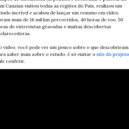
m Canzian visitou todas as regiões do País, realizou um 
tudo incrível e acabou de lançar um resumo em vídeo. 
ram mais de 16 mil km percorridos, 40 horas de voo, 50 
ras de entrevistas gravadas e muitas descobertas 
clarecedoras.
 vídeo, você pode ver um pouco sobre o que descobriram. 
ra saber mais sobre o estudo, é só visitar o 
site do projeto
le conferir.