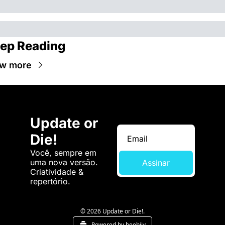
ep Reading
w more
Update or 
Die!
Você, sempre em 
uma nova versão. 
Assinar
Criatividade & 
repertório.
© 2026 Update or Die!.
Powered by beehiiv