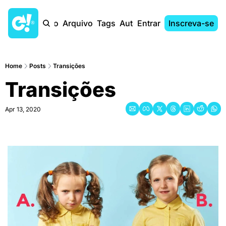
Início
Arquivo
Tags
Autores
Entrar
Inscreva-se
Home
Posts
Transições
Transições
Apr 13, 2020