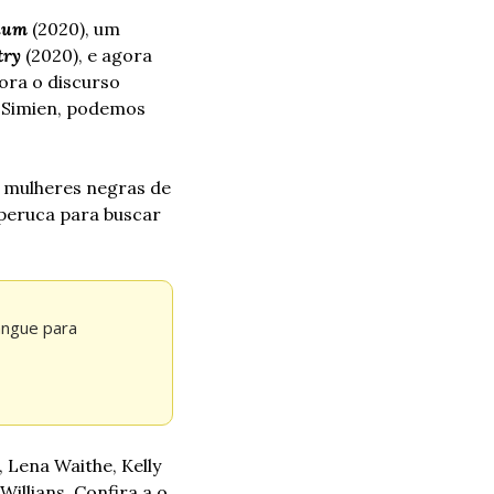
lum
 (2020), um 
try
 (2020), e agora 
ra o discurso 
n Simien, podemos 
 mulheres negras de 
eruca para buscar 
ngue para 
Lena Waithe, Kelly 
llians. Confira a o 