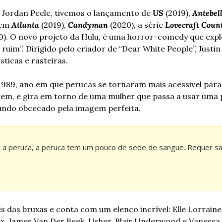
 Jordan Peele, tivemos o lançamento de 
US
 (2019), 
Antebel
em 
Atlanta
 (2019), 
Candyman
 (2020), a série 
Lovecraft Coun
0). O novo projeto da Hulu, é uma horror-comedy que explo
 ruim”. Dirigido pelo criador de “Dear White People”, Justi
ticas e rasteiras. 
1989, ano em que perucas se tornaram mais acessivel para
em, e gira em torno de uma mulher que passa a usar uma p
ndo obcecado pela imagem perfeita.
 a peruca, a peruca tem um pouco de sede de sangue. Requer sa
 das bruxas e conta com um elenco incrível: Elle Lorraine, 
, James Van Der Beek, Usher, Blair Underwood e Vanessa Wi