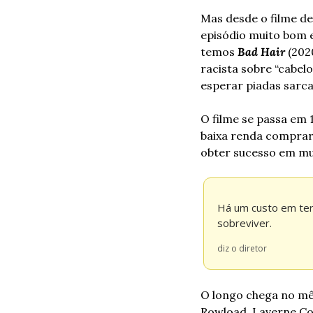
Mas desde o filme de
episódio muito bom 
temos
 Bad Hair 
(202
racista sobre “cabelo
esperar piadas sarcas
O filme se passa em 
baixa renda comprar
obter sucesso em mu
Há um custo em ter
sobreviver.
diz o diretor
O longo chega no mês
Rowload, Laverne Cox