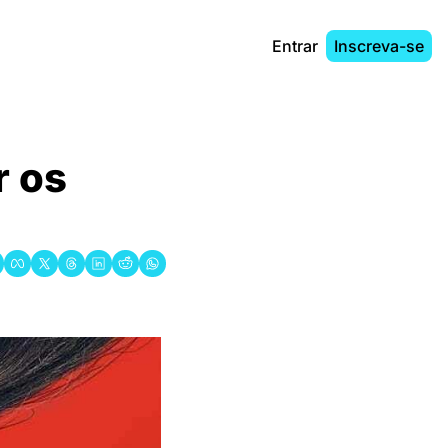
Entrar
Inscreva-se
 os 