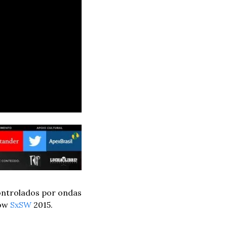
ntrolados por ondas 
ow 
SxSW
 2015.