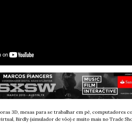
ras 3D, mesas para se trabalhar em pé, computadores co
virtual, Birdly (simulador de vôo) e muito mais no Trade Sh