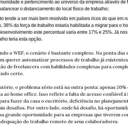
unidade e pertencimento ao universo da empresa através de fe
alancear o distanciamento do local físico de trabalho;
to tende a ser mais bem resolvido em países ricos do que em n
, 38% da força de trabalho estaria habilitada a migrar para o ho
esenvolvimento este percentual varia entre 17% e 25%. Já nos
alho teria esta opção.
undo o WEF, o cenário é bastante complexo. Na ponta das 
m querer automatizar processos de trabalho já existentes.
ão de freelancers com habilidades complexas para compl
tudo certo. 
tório, o problema sério está na outra ponta: apenas 20% d
da ao home office. Isso reflete a falta de acesso confiável à
para fazer da casa o escritório, deficiência no planejament
ais desafios. Por outro lado, onde há desafio, há oportunid
a grande oportunidade para as empresas que tiverem con
 adequação do trabalho remoto de seus colaboradores.