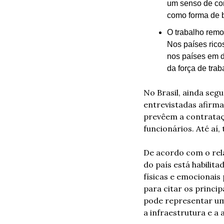
um senso de com
como forma de b
O trabalho remo
Nos países ricos
nos países em d
da força de trab
No Brasil, ainda seg
entrevistadas afirma
prevêem a contrataç
funcionários. Até aí, 
De acordo com o rela
do país está habilita
físicas e emocionais 
para citar os princip
pode representar um
a infraestrutura e a