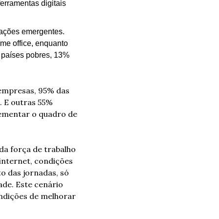
rramentas digitais 
ações emergentes. 
me office, enquanto 
 países pobres, 13% 
empresas, 95% das 
 E outras 55% 
ementar o quadro de 
a força de trabalho 
 internet, condições 
o das jornadas, só 
ade. Este cenário 
dições de melhorar 