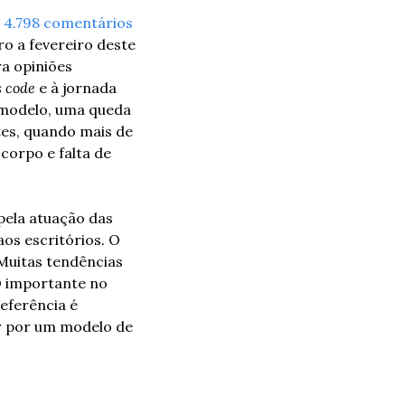
u 4.798 comentários 
ro a fevereiro deste 
 opiniões 
s code
 e à jornada 
 modelo, uma queda 
es, quando mais de 
orpo e falta de 
pela atuação das 
s escritórios. O 
Muitas tendências 
O importante no 
ferência é 
r por um modelo de 