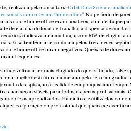
te, realizada pela consultoria 
Orbit Data Science, analiso
des sociais com o termo “home office
”. No período de janei
rios sobre home office eram positivos, com destaque para
ade de escolha do local de trabalho, à dispensa de um 
dres
o cenário já indicava uma mudança, com 61% de elogios ao
uais. Essa tendência se confirma pelos três meses seguint
sobre home office foram negativos. Queixas de dores no c
foram frequentes. 
 office voltou a ser mais elogiado do que criticado, talvez 
ionar melhor estrutura ou mesmo pelo retorno gradual ao
 jornada da aspiração à realidade em pouquíssimo tempo. 
tras não serão viáveis para todos os perfis profissionais. 
r sobre os aprendizados. Há muitos, e utilizá-los como re
lquer corporação ou profissional que queira se aventura
avia