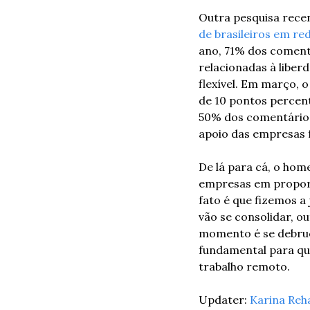
Outra pesquisa recen
de brasileiros em re
ano, 71% dos comentá
relacionadas à liberd
flexível. Em março, 
de 10 pontos percent
50% dos comentários 
apoio das empresas 
De lá para cá, o home
empresas em proporc
fato é que fizemos a
vão se consolidar, ou
momento é se debruça
fundamental para qua
trabalho remoto.
Updater: 
Karina Reh