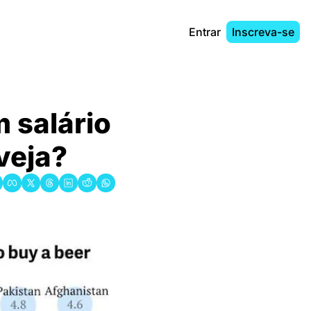
Entrar
Inscreva-se
salário 
veja?