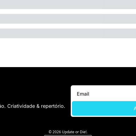
. Criatividade & repertório.
A
© 2026 Update or Die!.