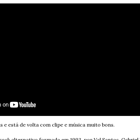
s e está de volta com clipe e música muito bons.
rock alternativo formada em 1993, por Val Santos, Gabriel