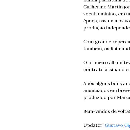
Guilherme Martin (o
vocal feminino, em u
época, assumiu os v
produção independe
Com grande repercuss
também, os Raimundos
O primeiro álbum tev
contrato assinado c
Após alguns bons ano
anunciados em breve)
produzido por Marcel
Bem-vindos de volta!
Updater: 
Gustavo Gi