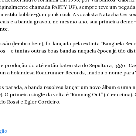
riginalmente chamada PARTY UP), sempre teve um pegada 
m estilo bubble-gum punk rock. A vocalista Natacha Cersos
ocais e a banda gravou, no mesmo ano, sua primeira demo-
nte.
ão (lembro bem), foi lançada pela extinta “Banguela Recor
 – e tantas outras boas bandas naquela época já tão dist
e produção do até então baterista do Sepultura, Iggor Ca
om a holandesa Roadrunner Records, mudou o nome para 
s parada, a banda resolveu lançar um novo álbum e uma no
. O primeira single da volta é “Running Out” (aí em cima). 
o Rossi e Egler Cordeiro.
glio