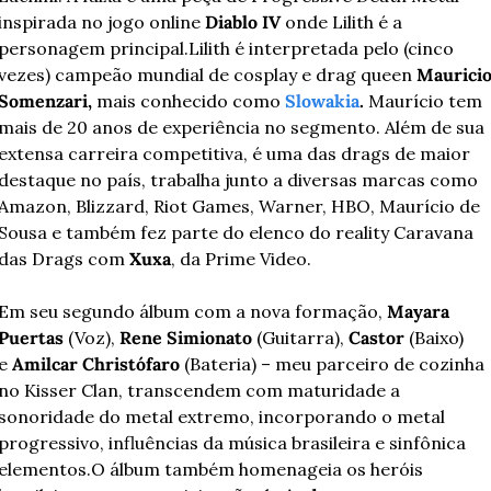
inspirada no jogo online 
Diablo IV
 onde Lilith é a 
personagem principal.
Lilith é interpretada pelo (cinco 
vezes) campeão mundial de cosplay e drag queen 
Mauricio
Somenzari, 
mais conhecido como 
Slowakia
. 
Maurício tem 
mais de 20 anos de experiência no segmento. Além de sua 
extensa carreira competitiva, é uma das drags de maior 
destaque no país, trabalha junto a diversas marcas como 
Amazon, Blizzard, Riot Games, Warner, HBO, Maurício de 
Sousa e também fez parte do elenco do reality Caravana 
das Drags com 
Xuxa
, da Prime Video.
Em seu segundo álbum com a nova formação, 
Mayara 
Puertas
 (Voz), 
Rene Simionato 
(Guitarra),
 Castor
 (Baixo) 
e 
Amilcar Christófaro 
(Bateria) – meu parceiro de cozinha 
no Kisser Clan, transcendem com maturidade a 
sonoridade do metal extremo, incorporando o metal 
progressivo, influências da música brasileira e sinfônica 
elementos.
O álbum também homenageia os heróis 