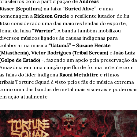
brasileiros com a participação de 
Andreas 
Kisser 
(
Sepultura
) na faixa 
“Buried Alive”
, e uma 
homenagem a 
Rickson Gracie
 o resiliente lutador de Jiu 
Jitsu considerado uma das maiores lendas do esporte, 
tema da faixa 
“Warrior”
. A banda também mobilizou 
diversos músicos ligados às causas indígenas para 
colaborar na música 
“Uatumã” – Suzane Hecate 
(Miasthenia), Victor Rodrigues (Tribal Scream) 
e 
João Luiz 
(Golpe de Estado) 
-, fazendo um apelo pela preservação da 
Amazônia em uma canção que flui de forma potente com 
as falas do líder indígena 
Raoni Metuktire
 e ritmos 
tribais.
Torture Squad é visto pelos fãs de música extrema 
como uma das bandas de metal mais viscerais e poderosas
em ação atualmente.