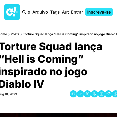
Início
Arquivo
Tags
Autores
Entrar
Inscreva-se
Home
Posts
Torture Squad lança “Hell is Coming” inspirado no jogo Diablo 
Torture Squad lança 
“Hell is Coming” 
inspirado no jogo 
Diablo IV
ug 18, 2023