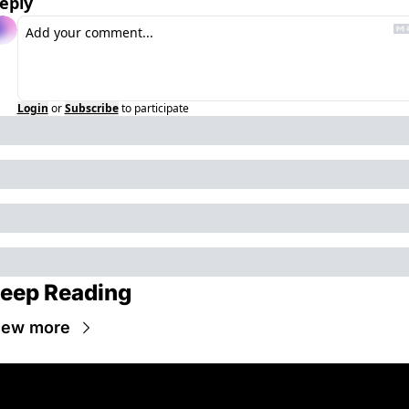
eply
Login
or
Subscribe
to participate
eep Reading
iew more