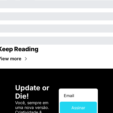
Keep Reading
View more
Update or 
Die!
Você, sempre em 
uma nova versão. 
Assinar
Criatividade & 