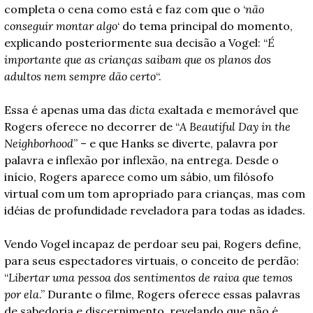
completa o cena como está e faz com que o ‘
não 
conseguir montar algo
‘ do tema principal do momento, 
explicando posteriormente sua decisão a Vogel: “
É 
importante que as crianças saibam que os planos dos 
adultos nem sempre dão certo
“.
Essa é apenas uma das 
dicta
 exaltada e memorável que 
Rogers oferece no decorrer de “
A Beautiful Day in the 
Neighborhood
” – e que Hanks se diverte, palavra por 
palavra e inflexão por inflexão, na entrega. Desde o 
início, Rogers aparece como um sábio, um filósofo 
virtual com um tom apropriado para crianças, mas com 
idéias de profundidade reveladora para todas as idades.
Vendo Vogel incapaz de perdoar seu pai, Rogers define, 
para seus espectadores virtuais, o conceito de perdão: 
“
Libertar uma pessoa dos sentimentos de raiva que temos 
por ela
.” Durante o filme, Rogers oferece essas palavras 
de sabedoria e discernimento, revelando que não é 