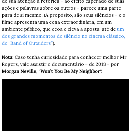
de sua atenção à retórica – ao efeito esperado de suas 
ações e palavras sobre os outros – parece uma parte 
pura de si mesmo. (A propósito, são seus silêncios – e o 
filme apresenta uma cena extraordinária, em um 
ambiente público, que ecoa e eleva a aposta, até de 
um 
dos grandes momentos de silêncio no cinema clássico, 
de “Band of Outsiders”
).
Nota
: Caso tenha curiosidade para conhecer melhor Mr 
Rogers, vale assistir o documentário – de 2018 – por 
Morgan Neville
, “
Won’t You Be My Neighbor
“.