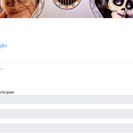
glio
articipate