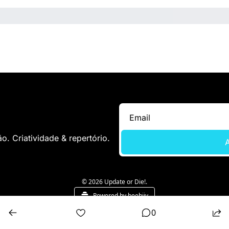
. Criatividade & repertório.
A
© 2026 Update or Die!.
Powered by beehiiv
0