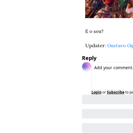
E o seu? 
Updater: 
Gustavo Gi
Reply
Login
or
Subscribe
to p